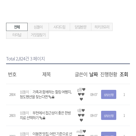
전체
심돌이
사다드림
당일방문
히키코모리
터미널
거짓말찾기
Total 2,824건
3 페이지
번호
제목
글쓴이
날짜
진행현황
조회
g황♥
심돌이
가족과 함께하는 힐링 여행지,
2804
♥♥
08-07
1
상담신청
청도펜션을 찾는다면
♥
t홍♥
심돌이
부천에서 접근성이 좋은 한방
2803
♥♥
08-07
1
상담신청
치료 선택하기
♥
m황♥
심돌이
이동면 맛집, 어떤 기준으로 선