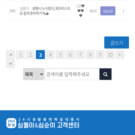
c권♥
심돌이
광명시 누수탐지, 체크리스트
2795
♥♥
08-07
1
상담신청
로 쉽게 준비하기
♥
글쓰기
1
2
4
5
6
7
8
9
10
3