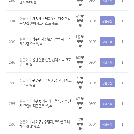
2802
♥♥
08-07
1
상담신청
택할까?
♥
e박♥
심돌이
가족과 단체를 위한 제주 색달
2801
♥♥
08-07
1
상담신청
동 맛집 선택 체크리스트
♥
k황♥
심돌이
광주에서 변호사 선택 시 고려
2800
♥♥
08-07
1
상담신청
해야 할 요소
♥
h최♥
심돌이
울산 달동 술집 선택 시 체크포
2799
♥♥
08-07
1
상담신청
인트
♥
r박♥
심돌이
구로구 누수 탐지, 선택 시 체크
2798
♥♥
08-07
1
상담신청
리스트
♥
6한♥
심돌이
신부동 이탈리아 음식, 가족 단
2797
♥♥
08-07
1
상담신청
체 모임에 적합할까?
♥
l홍♥
심돌이
서초구누수탐지, 무엇을 고려
2796
♥♥
08-07
1
상담신청
해야 할까?
♥