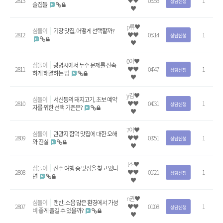
2813
♥♥
05:53
1
상담신청
술집들
♥
p류♥
심돌이
기장 맛집, 어떻게 선택할까?
2812
♥♥
05:14
1
상담신청
♥
0이♥
심돌이
광명시에서 누수 문제를 신속
2811
♥♥
04:47
1
상담신청
하게 해결하는 법
♥
y김♥
심돌이
서신동의 돼지고기, 초보 예약
2810
♥♥
04:31
1
상담신청
자를 위한 선택 기준은?
♥
7이♥
심돌이
관광지 함덕 맛집에 대한 오해
2809
♥♥
03:51
1
상담신청
와 진실
♥
l조♥
심돌이
전주 여행 중 맛집을 찾고 있다
2808
♥♥
01:21
1
상담신청
면
♥
n권♥
심돌이
랜반, 소음 많은 환경에서 가성
2807
♥♥
01:08
1
상담신청
비 좋게 즐길 수 있을까?
♥