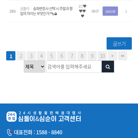
1신♥
심돌이
송파변호사 선택 시 주말과 평
2806
♥♥
08-07
1
상담신청
일의 차이는 무엇인가?
♥
글쓰기
2
3
4
5
6
7
8
9
10
1
대표전화 : 1588 - 8840