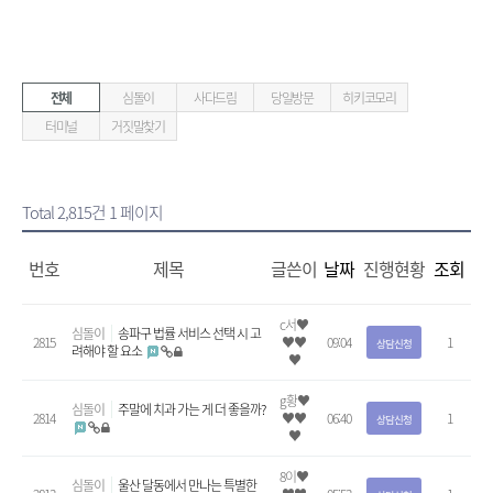
전체
심돌이
사다드림
당일방문
히키코모리
터미널
거짓말찾기
Total 2,815건
1 페이지
번호
제목
글쓴이
날짜
진행현황
조회
c서♥
심돌이
송파구 법률 서비스 선택 시 고
2815
♥♥
09:04
1
상담신청
려해야 할 요소
♥
g황♥
심돌이
주말에 치과 가는 게 더 좋을까?
2814
♥♥
06:40
1
상담신청
♥
8이♥
심돌이
울산 달동에서 만나는 특별한