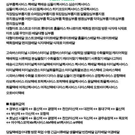
심부름퀵서비스 퀵배달 퀵배송 심돌이퀵서비스 심순이퀵서비스
삼돌이퀵서비스 사다드림퀵서비스 히키코모리퀵서비스 전국퀵서비스
​직장맘심부름지원 슈퍼맘심부름지원 워킹맘심부름지원​​ 알뜰맘심부름지원
​유치원심부름 어린이집심부름 학교심부름 학원심부름 병원심부름 약국심부름 마트심부름
편의점심부름
대형마트 코스트코 이마트 롯데마트 홈플러스 하나로마트 백화점 편의점 방문 식자재 식재료
마트 상품 무엇이든 배달대행 심부름
대형마트배달 코스트코배달 이마트배달 롯데마트배달 홈플러스배달 하나로마트배달
백화점배달 편의점배달 식자재배달 식재료 마트배달
고속버스터미널 시외버스터미널 공항버스터미널 사람픽업 생물픽업 수화물픽업 캐리어픽업
택배픽업 서류픽업 분실물찾기 수화물찾기 캐리어찾기 택배찾기 서류찾기 배달사고처리
배송사고처리 터미널퀵 터미널택배 터미널퀵서비스 퀵서비스 퀵배달 퀵배송 터미널퀵서비스
터미널택배 터미널보관소 터미널화물취급소 터미널화물보관소 버스택배 고속버스택배
시외버스택배 수화물 오토바이 다마스 용달 심돌이 전국물류서비스 공항퀵서비스 공항택배
라보퀵서비스 라보택배 트럭퀵서비스 트럭택배 용달퀵서비스 용달택배 화물퀵서비스
화물택배 여객선퀵서비스 여객선택배 다마스퀵서비스 다마스택배 오토바이퀵서비스
오토바이택배
■ 화물취급역
※ 경부선 서울역 ↔ 용산역 ↔ 광명역 ↔ 천안/아산역 ↔ 대전역 ↔ 동대구역 ↔ 울산역
↔ 부산역 ↔ 마산역 ↔ 포항역
※ 호남선 서울역 ↔ 용산역 ↔ 광명역 ↔ 천안/아산역 ↔ 익산역 ↔ 광주송정역 ↔ 목포역
↔ 여수엑스포역 ktx퀵서비스 ktx택배 srt퀵서비스 srt택배​
당일택배접수대행 방문 픽업 수령 긴급서류배달 생물배달 반찬배달 김치배달 여권배달