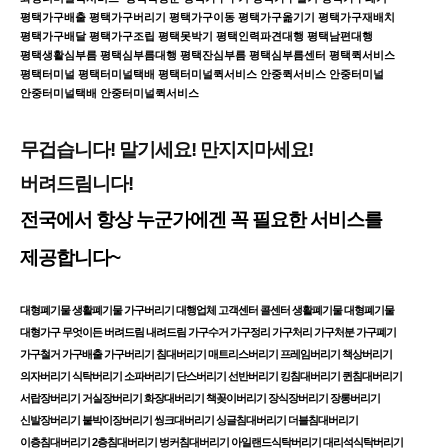
평택가구배출 평택가구버리기 평택가구이동 평택가구옮기기 평택가구재배치
평택가구배달 평택가구조립 평택못박기 평택인력파견대행 평택남편대행
평택생활심부름 평택심부름대행 평택잔심부름 평택심부름센터 평택퀵서비스
평택터미널 평택터미널택배 평택터미널퀵서비스 안중퀵서비스 안중터미널
안중터미널택배 안중터미널퀵서비스
무겁습니다! 맡기세요! 만지지마세요!
버려드림니다!
전국에서 항상 누군가에겐 꼭 필요한 서비스를
제공합니다~
대형폐기물 생활폐기물 가구버리기 대행업체 고객센터 콜센터 생활폐기물 대형폐기물
대형가구 무엇이든 버려드림 내려드림 가구수거 가구정리 가구처리 가구처분 가구폐기
가구철거 가구배출 가구버리기 침대버리기 매트리스버리기 프레임버리기 책상버리기
의자버리기 식탁버리기 소파버리기 단스버리기 선반버리기 킹침대버리기 퀸침대버리기
서랍장버리기 거실장버리기 화장대버리기 책꽂이버리기 장식장버리기 장롱버리기
신발장버리기 붙박이장버리기 씽크대버리기 싱글침대버리기 더블침대버리기
이층침대버리기 2층침대버리기 벙커침대버리기 아일랜드식탁버리기 대리석식탁버리기