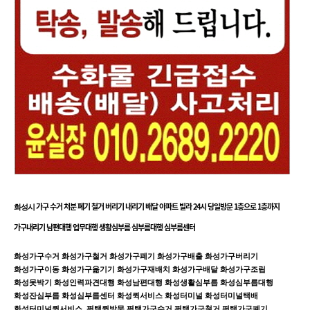
가구 수거 처분 폐기 철거 버리기 내리기 배달 아파트 빌라 24시 당일방문 1층으로 1층까지
화성시
가구내리기 남편대행 업무대행 생활심부름 심부름대행 심부름센터
화성가구철거 화성가구폐기 화성가구배출
화성가구수거
화성가구버리기
화성가구이동 화성가구옮기기 화성가구재배치
화성가구조립
화성가구배달
화성못박기 화성인력파견대행 화성남편대행 화성생활심부름 화성심부름대행
화성잔심부름 화성심부름센터 화성퀵서비스 화성터미널 화성터미널택배
화성터미널퀵서비스
평택퀵방문 평택가구수거 평택가구철거 평택가구폐기