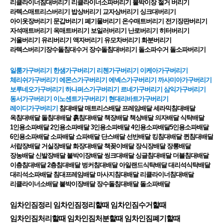
리클라이너침대버리기 리클라이너소파버리기 붙박이장 철거 버리기
라텍스매트리스버리기 밥상버리기 교자상버리기 싱크대버리기
아이옷장버리기 문갑버리기 폐기물버리기 온수매트버리기 전기장판버리기
자석매트버리기 옥매트버리기 보일러버리기 난로버리기 히터버리기
거울버리기 유리버리기 액자버리기 유모차버리기 화분버리기
라텍스버리기장수돌침대수거 장수돌침대버리기 돌소파수거 돌소파버리기
일룸가구버리기 한샘가구버리기 리첸가구버리기 이케아가구버리기
체리쉬가구버리기 에몬스가구버리기 에넥스가구버리기 까사미아가구버리기
보루네오가구버리기 하나퍼스가구버리기 르네가구버리기 삼익가구버리기
동서가구버리기 이노센트가구버리기 현대리바트가구버리기
레이디가구버리기
침대배달 매트리스배달 프레임배달 세라믹침대배달
옥침대배달 돌침대배달 흙침대배달 책장배달 책상배달 의자배달 식탁배달
1인용소파배달 2인용소파배달 3인용소파배달 4인용소파배달5인용소파배달
6인용소파배달 소파배달 쇼파배달 단스배달 선반배달 킹침대배달 퀸침대배달
서랍장배달 거실장배달 화장대배달 책꽂이배달 장식장배달 장롱배달
장농배달 신발장배달 붙박이장배달 씽크대배달 싱글침대배달 더블침대배달
이층침대배달 2층침대배달 벙커침대배달 아일랜드식탁배달 대리석식탁배달
대리석소파배달 침대프레임배달 마사지침대배달 리클라이너침대배달
리클라이너소배달 붙박이장배달 장수돌침대배달 돌소파배달
임차인짐정리 임차인짐정리할때 임차인짐수거할때
임차인짐처리할때 임차인짐처분할때 임차인짐폐기할때