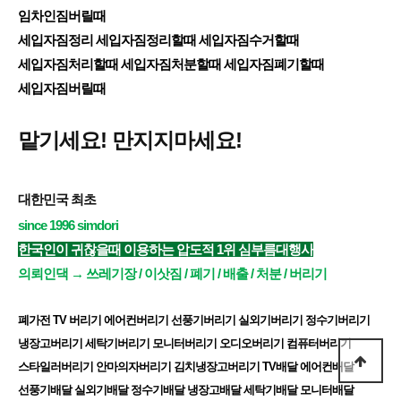
임차인짐버릴때
세입자짐정리 세입자짐정리할때 세입자짐수거할때
세입자짐처리할때 세입자짐처분할때 세입자짐폐기할때
세입자짐버릴때
맡기세요! 만지지마세요!
대한민국 최초
since 1996 simdori
한국인이 귀찮을때 이용하는 압도적 1위 심부름대행사
의뢰인댁 → 쓰레기장 / 이삿짐 / 폐기 / 배출 / 처분 / 버리기
폐가전 TV 버리기 에어컨버리기 선풍기버리기 실외기버리기 정수기버리기
냉장고버리기 세탁기버리기 모니터버리기 오디오버리기 컴퓨터버리기
스타일러버리기 안마의자버리기 김치냉장고버리기 TV배달 에어컨배달
선풍기배달 실외기배달 정수기배달 냉장고배달 세탁기배달 모니터배달