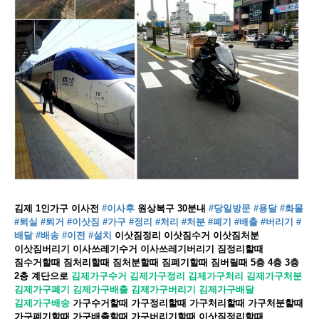
김제 1인가구 이사전
#이사후
원상복구 30분내
#당일방문
​
#용달
#화물
#퇴실
#퇴거
#이삿짐
#가구
#정리
#처리
#처분
#폐기
#배출
#버리기
#
배달
#배송
#이전
#설치
이삿짐정리 이삿짐수거 이삿짐처분
이삿짐버리기 이사쓰레기수거 이사쓰레기버리기​ 짐정리할때
짐수거할때 짐처리할때 짐처분할때 짐폐기할때 짐버릴때 5층 4층 3층
2층 계단으로
김제가구수거 김제가구정리 김제가구처리 김제가구처분
김제가구폐기 김제가구배출 김제가구버리기 김제가구배달
김제가구배송
가구수거할때 가구정리할때 가구처리할때 가구처분할때
가구폐기할때 가구배출할때 가구버리기할때 이삿짐정리할때