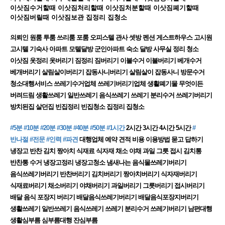
이삿짐수거할때 이삿짐처리할때 이삿짐처분할때 이삿짐폐기할때
이삿짐버릴때 이삿짐보관 집정리 집청소
의뢰인 원룸 투룸 쓰리룸 포룸 오피스텔 관사 셋방 펜션 게스트하우스 고시원
고시텔 기숙사 아파트 모텔달방 군인아파트 숙소 달방 사무실 정리 청소
이삿짐 옷정리 옷버리기 짐정리 짐버리기 이불수거 이불버리기 베개수거
베개버리기 살림살이버리기 잡동사니버리기​ 살림살이 잡동사니 방문수거
청소대행서비스 쓰레기수거업체 쓰레기버리기업체 생활폐기물 무엇이든
버려드림 생활쓰레기 일반쓰레기 음식쓰레기 쓰레기 분리수거 쓰레기버리기
방치된집 살던집 빈집정리 빈집청소 집정리 집청소
#5분
#10분
#20분
#30분
#40분
#50분
#1시간
2시간 3시간 4시간 5시간
#
반나절
#전문
#인력
#파견
대행업체 예약 견적 비용 이용방법 묻고 답하기
냉장고 반찬 김치 짱아치 식재료 식자재 채소 야채 과일 그릇 접시 김치통
반찬통 수거 냉장고정리 냉장고청소 냄새나는 음식물쓰레기버리기
음식쓰레기버리기 반찬버리기 김치버리기 짱아치버리기 식자재버리기
식재료버리기 채소버리기 야채버리기 과일버리기 그릇버리기 접시버리기
배달 음식 포장지 버리기 배달음식쓰레기버리기 배달음식포장지버리기
생활쓰레기 일반쓰레기 음식쓰레기 쓰레기 분리수거 쓰레기버리기 남편대행
생활심부름 심부름대행 잔심부름