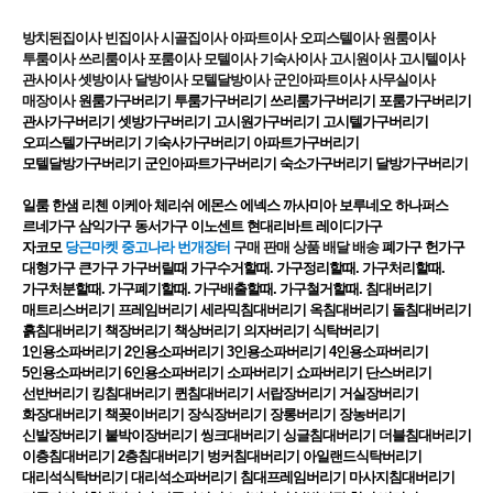
방치된집이사 빈집이사 시골집이사 아파트이사 오피스텔이사 원룸이사
투룸이사 쓰리룸이사 포룸이사 모텔이사 기숙사이사 고시원이사 고시텔이사
관사이사 셋방이사 달방이사 모텔달방이사 군인아파트이사 사무실이사
매장이사
원룸가구버리기 투룸가구버리기 쓰리룸가구버리기 포룸가구버리기
관사가구버리기 셋방가구버리기 고시원가구버리기 고시텔가구버리기
오피스텔가구버리기 기숙사가구버리기 아파트가구버리기
모텔달방가구버리기 군인아파트가구버리기 숙소가구버리기 달방가구버리기
일룸 한샘 리첸 이케아 체리쉬 에몬스 에넥스 까사미아 보루네오 하나퍼스
르네가구 삼익가구 동서가구 이노센트 현대리바트 레이디가구
자코모
당근마켓 중고나라 번개장터
구매 판매 상품 배달 배송
폐가구 헌가구
대형가구 큰가구 가구버릴때 가구수거할때. 가구정리할때. 가구처리할때.
가구처분할때. 가구폐기할때. 가구배출할때. 가구철거할때. 침대버리기
매트리스버리기 프레임버리기 세라믹침대버리기 옥침대버리기 돌침대버리기
흙침대버리기 책장버리기 책상버리기 의자버리기 식탁버리기
1인용소파버리기 2인용소파버리기 3인용소파버리기 4인용소파버리기
5인용소파버리기 6인용소파버리기 소파버리기 쇼파버리기 단스버리기
선반버리기 킹침대버리기 퀸침대버리기 서랍장버리기 거실장버리기
화장대버리기 책꽂이버리기 장식장버리기 장롱버리기 장농버리기
신발장버리기 붙박이장버리기 씽크대버리기 싱글침대버리기 더블침대버리기
이층침대버리기 2층침대버리기 벙커침대버리기 아일랜드식탁버리기
대리석식탁버리기 대리석소파버리기 침대프레임버리기 마사지침대버리기