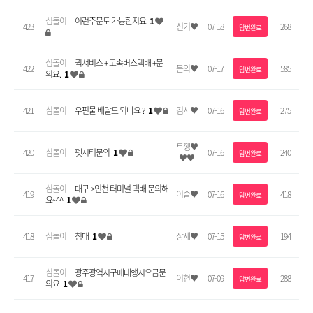
심돌이
이런주문도 가능한지요
1
423
신기♥
07-18
268
답변완료
심돌이
퀵서비스 + 고속버스택배 +문
422
문의♥
07-17
585
답변완료
의요.
1
421
심돌이
우편물 배달도 되나요 ?
1
김사♥
07-16
275
답변완료
토깽♥
420
심돌이
펫시터문의
1
07-16
240
답변완료
♥♥
심돌이
대구->인천 터미널 택배 문의해
419
이슬♥
07-16
418
답변완료
요~^^
1
418
심돌이
침대
1
장세♥
07-15
194
답변완료
심돌이
광주광역시구매대행시요금문
417
이현♥
07-09
288
답변완료
의요
1