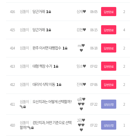
416
심돌이
당근거래
1
심재♥
06-05
2
답변완료
415
심돌이
당근거래
1
김현♥
06-15
4
답변완료
mi♥
414
심돌이
완주 이서면 대행접수
1
06-18
2
답변완료
♥
413
심돌이
대형 책장 수거
1
임소♥
07-02
2
답변완료
412
심돌이
대리석 식탁 이동
1
진혜♥
07-06
2
답변완료
q홍♥
심돌이
오산치과는 어떻게 선택할까?
411
♥♥
07-22
2
상담신청
♥
2김♥
심돌이
검단치과, 어떤 기준으로 선택
410
♥♥
07-22
1
상담신청
할까?
♥