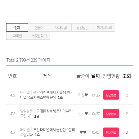
전체
심돌이
사다드림
당일방문
히키코모리
터미널
거짓말찾기
Total 2,799건
239 페이지
번호
제목
글쓴이
날짜
진행현황
조회
터미널
경남 삼천포에서 서울 남부터
419
이상♥
04-26
2
답변완료
미널 유모차 버스택배 문의
1
당일방문
오래된 장농 방문처리 부탁
418
한기♥
04-27
2
답변완료
드립니다
1
터미널
부산 터미널에서 물건접수문의
417
♥♥
05-07
2
답변완료
드립니다.
1