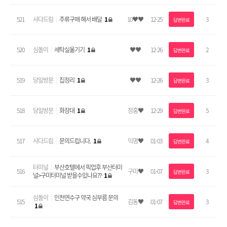
521
사다드림
주류구매 해서 배달
1
10♥♥
12-25
3
답변완료
520
심돌이
세탁실옮기기
1
♥♥
12-26
2
답변완료
519
당일방문
집정리
1
♥♥
12-26
3
답변완료
518
당일방문
화장대
1
정홍♥
12-29
5
답변완료
517
사다드림
문의드립니다.
1
익명♥
01-03
4
답변완료
터미널
부산호텔에서 픽업후 부산터미
516
구미♥
01-07
3
답변완료
널>구미터미널 받을수있나요??
1
심돌이
인천연수구 약국 심부름 문의
515
김동♥
01-07
3
답변완료
1