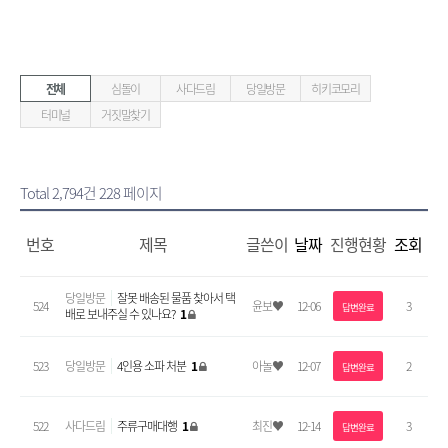
전체
심돌이
사다드림
당일방문
히키코모리
터미널
거짓말찾기
Total 2,794건
228 페이지
번호
제목
글쓴이
날짜
진행현황
조회
당일방문
잘못 배송된 물품 찾아서 택
524
윤보♥
12-06
3
답변완료
배로 보내주실 수 있나요?
1
523
당일방문
4인용 소파 처분
1
아놀♥
12-07
2
답변완료
522
사다드림
주류구매대행
1
최진♥
12-14
3
답변완료