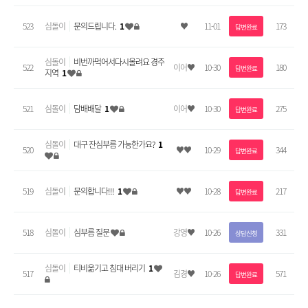
523
심돌이
문의드립니다.
1
♥
11-01
173
답변완료
심돌이
비번까먹어서다시올려요 경주
522
이어♥
10-30
180
답변완료
지역
1
521
심돌이
담배배달
1
이어♥
10-30
275
답변완료
심돌이
대구 잔심부름 가능한가요?
1
520
♥♥
10-29
344
답변완료
519
심돌이
문의합니다!!!
1
♥♥
10-28
217
답변완료
518
심돌이
심부름 질문
강영♥
10-26
331
상담신청
심돌이
티비옮기고 침대 버리기
1
517
김경♥
10-26
571
답변완료