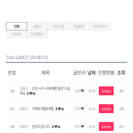
전체
심돌이
사다드림
당일방문
히키코모리
터미널
거짓말찾기
Total 2,806건
229 페이지
번호
제목
글쓴이
날짜
진행현황
조회
심돌이
인천 서구 구매대행 질문 드릴
526
김대♥
11-05
303
답변완료
게요
1
525
심돌이
구매및 배달대행.
1
디자♥
11-02
228
답변완료
524
심돌이
문의드립니다.
1
피자♥
11-01
197
답변완료